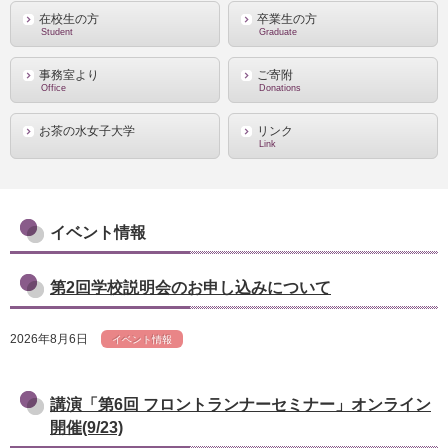
在校生の方
卒業生の方
Student
Graduate
事務室より
ご寄附
Office
Donations
お茶の水女子大学
リンク
Link
イベント情報
第2回学校説明会のお申し込みについて
2026年8月6日
イベント情報
講演「第6回 フロントランナーセミナー」オンライン
開催(9/23)