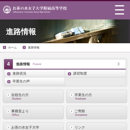
進路情報
ホーム
進路情報
4
進路情報
Future
進路状況
講習制度
卒業生の声
在校生の方
卒業生の方
Student
Graduate
事務室より
ご寄附
Office
Donations
お茶の水女子大学
リンク