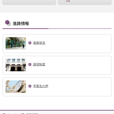
Link
進路情報
進路状況
講習制度
卒業生の声