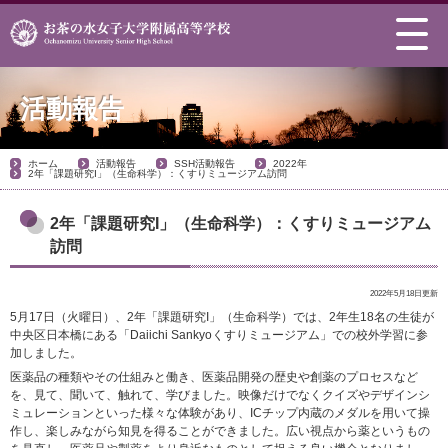
活動報告
ホーム
活動報告
SSH活動報告
2022年
2年「課題研究I」（生命科学）：くすりミュージアム訪問
2年「課題研究I」（生命科学）：くすりミュージアム
訪問
2022年5月18日更新
5月17日（火曜日）、2年「課題研究I」（生命科学）では、2年生18名の生徒が
中央区日本橋にある「Daiichi Sankyoくすりミュージアム」での校外学習に参
加しました。
医薬品の種類やその仕組みと働き、医薬品開発の歴史や創薬のプロセスなど
を、見て、聞いて、触れて、学びました。映像だけでなくクイズやデザインシ
ミュレーションといった様々な体験があり、ICチップ内蔵のメダルを用いて操
作し、楽しみながら知見を得ることができました。広い視点から薬というもの