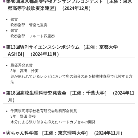
第48回東京都高等学校アンサンブルコンテスト ［主催：東京
都高等学校吹奏楽連盟］ （2024年12月）
銀賞
吹奏楽部 管楽七重奏
銀賞
吹奏楽部 フルート四重奏
第13回WPIサイエンスシンポジウム ［主催：京都大学
ASHBi］ （2024年11月）
最優秀発表賞
3年 高田 怜実
卵が使われているレシピにおいて卵の部分のみを植物性食品で代替する方
法
第18回高校生理科研究発表会 ［主催：千葉大学］ （2024年11
月）
千葉県高等学校教育研究会理科部会長賞
3年 野田 美桜
水分による張り付きを抑えたハードカプセルの開発
坊ちゃん科学賞 ［主催：東京理科大学］ （2024年11月）