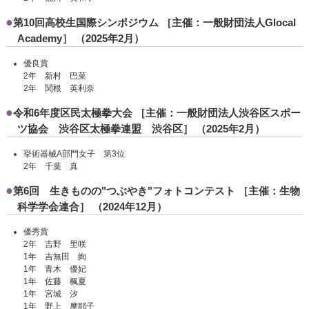
第10回高校生国際シンポジウム ［主催：一般財団法人Glocal
Academy］ （2025年2月）
優良賞
2年 新村 巴菜
2年 関根 英利奈
令和6年度区民太極拳大会 ［主催：一般財団法人渋谷区スポー
ツ協会 渋谷区太極拳連盟 渋谷区］ （2025年2月）
挙術器械A部門女子 第3位
2年 千葉 真
第6回 生きものの"つぶやき"フォトコンテスト ［主催：生物
科学学会連合］ （2024年12月）
優秀賞
2年 吉野 里咲
1年 吉無田 絢
1年 青木 優妃
1年 佐藤 楓夏
1年 宮城 汐
1年 野上 摩耶子