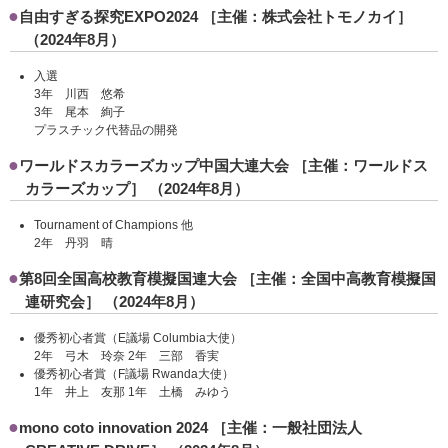
自由すぎる探究EXPO2024 ［主催：株式会社トモノカイ］
（2024年8月）
入選
3年 川西 悠希
3年 尾本 絢子
プラスチック代替品の開発
ワールドスカラーズカップ中国大連大会 ［主催：ワールドス
カラーズカップ］ （2024年8月）
Tournament of Champions 他
2年 丹羽 晴
第8回全国高校教育模擬国連大会 ［主催：全国中高教育模擬国
連研究会］ （2024年8月）
優秀初心者賞（E議場 Columbia大使）
2年 弓木 玲奈 2年 三部 香実
優秀初心者賞（F議場 Rwanda大使）
1年 井上 友那 1年 土橋 みゆう
mono coto innovation 2024 ［主催：一般社団法人