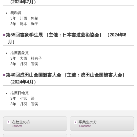
（2024年7月）
奨励賞
3年 川西 悠希
3年 尾本 絢子
第55回書象学生展 ［主催：日本書道芸術協会］ （2024年6
月）
推薦書象賞
3年 大西 杜有子
3年 丹羽 智美
第40回成田山全国競書大会 ［主催：成田山全国競書大会］
（2024年4月）
推薦日輪賞
3年 小宮 遥
3年 丹羽 智美
在校生の方
卒業生の方
Student
Graduate