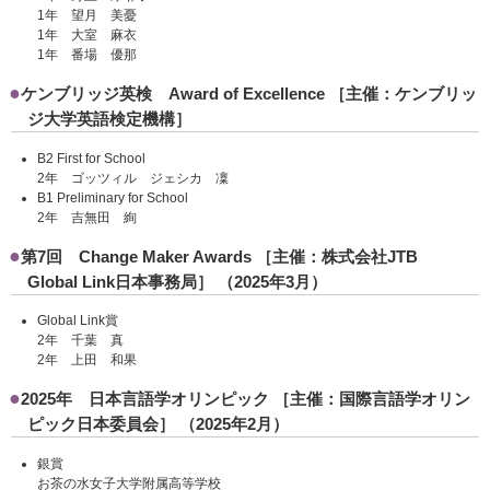
1年 望月 美憂
1年 大室 麻衣
1年 番場 優那
ケンブリッジ英検 Award of Excellence ［主催：ケンブリッ
ジ大学英語検定機構］
B2 First for School
2年 ゴッツィル ジェシカ 凜
B1 Preliminary for School
2年 吉無田 絢
第7回 Change Maker Awards ［主催：株式会社JTB
Global Link日本事務局］ （2025年3月）
Global Link賞
2年 千葉 真
2年 上田 和果
2025年 日本言語学オリンピック ［主催：国際言語学オリン
ピック日本委員会］ （2025年2月）
銀賞
お茶の水女子大学附属高等学校