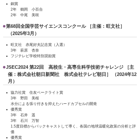
銅賞
2年 鶴岡 小百合
2年 中尾 美咲
第68回全国学芸サイエンスコンクール ［主催：旺文社］
（2025年3月）
旺文社 赤尾好夫記念賞（入選）
3年 萩原 杏奈
フジテレビ学校特別奨励賞
JSEC2024 第22回 高校生・高専生科学技術チャレンジ ［主
催：株式会社朝日新聞社 株式会社テレビ朝日］ （2024年12
月）
協力社賞 住友ベークライト賞
3年 野田 美桜
水分による張り付きを抑えたハードカプセルの開発
優秀賞
3年 石井 遥
3年 石川 万智
1.5度目標からバックキャストして導く、各国の地球温暖化政策の分析と評
価
優秀賞