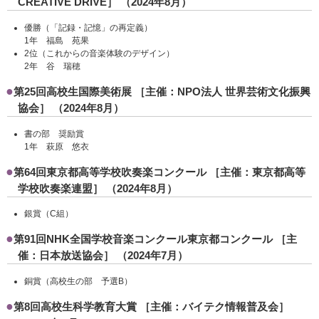
CREATIVE DRIVE］ （2024年8月）
優勝（「記録・記憶」の再定義）
1年 福島 苑果
2位（これからの音楽体験のデザイン）
2年 谷 瑞穂
第25回高校生国際美術展 ［主催：NPO法人 世界芸術文化振興
協会］ （2024年8月）
書の部 奨励賞
1年 萩原 悠衣
第64回東京都高等学校吹奏楽コンクール ［主催：東京都高等
学校吹奏楽連盟］ （2024年8月）
銀賞（C組）
第91回NHK全国学校音楽コンクール東京都コンクール ［主
催：日本放送協会］ （2024年7月）
銅賞（高校生の部 予選B）
第8回高校生科学教育大賞 ［主催：バイテク情報普及会］