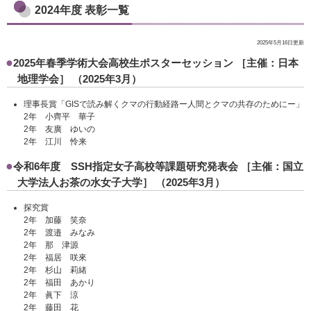
2024年度 表彰一覧
2025年5月16日更新
2025年春季学術大会高校生ポスターセッション ［主催：日本
地理学会］ （2025年3月）
理事長賞「GISで読み解くクマの行動経路ー人間とクマの共存のためにー」
2年 小齊平 華子
2年 友廣 ゆいの
2年 江川 怜来
令和6年度 SSH指定女子高校等課題研究発表会 ［主催：国立
大学法人お茶の水女子大学］ （2025年3月）
探究賞
2年 加藤 笑奈
2年 渡邉 みなみ
2年 那 津源
2年 福居 咲來
2年 杉山 莉緒
2年 福田 あかり
2年 眞下 涼
2年 藤田 花