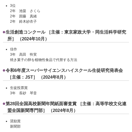
3位
2年 池畠 さくら
2年 因藤 真緒
2年 鈴木紗衣子
生活創造コンクール ［主催：東京家政大学・同生活科学研究
所］ （2024年10月）
佳作
3年 高田 怜実
焼き菓子の卵を植物性食品で代替する方法
令和6年度スーパーサイエンスハイスクール生徒研究発表会
［主催：JST］ （2024年8月）
生徒投票賞
3年 長砂 琴音
第28回全国高校新聞年間紙面審査賞 ［主催：高等学校文化連
盟全国新聞専門部］ （2024年8月）
奨励賞
新聞部