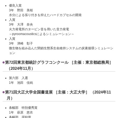
優良入賞
3年 野田 美桜
水分による張り付きを抑えたハードカプセルの開発
入賞
3年 大澤 奈央
火力発電所のタービン音を用いた音力発電
～pyroomacousticsによるシミュレーション～
入賞
3年 津崎 彰子
微生物を組み込んだ閉鎖生態系生命維持システムの炭素循環シミュレーシ
ョン
第72回東京都統計グラフコンクール ［主催：東京都総務局］
（2024年11月）
第六部 入選
1年 池田 佳純
第71回大正大学全国書道展 ［主催：大正大学］ （2024年11
月）
条幅部 特別優秀賞
1年 萩原 悠衣
条幅部 奨励賞