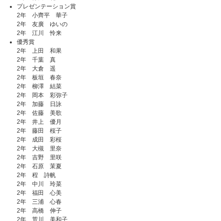
プレゼンテーション賞
2年 小齊平 華子
2年 友廣 ゆいの
2年 江川 怜来
優秀賞
2年 上田 和果
2年 千葉 真
2年 大倉 遥
2年 板垣 春奈
2年 柳澤 結菜
2年 岡本 彩弥子
2年 加藤 日詠
2年 佐藤 美歌
2年 井上 優月
2年 藤田 桜子
2年 成田 彩桜
2年 大槻 里奈
2年 吉野 里咲
2年 石原 茉夏
2年 程 詩帆
2年 中川 玲菜
2年 福田 心美
2年 三浦 心春
2年 高橋 伸子
2年 荒川 美和子