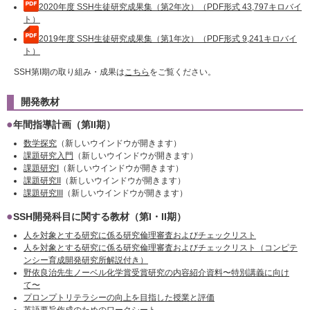
2020年度 SSH生徒研究成果集（第2年次）（PDF形式 43,797キロバイ
ト）
2019年度 SSH生徒研究成果集（第1年次）（PDF形式 9,241キロバイ
ト）
SSH第I期の取り組み・成果は
こちら
をご覧ください。
開発教材
年間指導計画（第II期）
数学探究
（新しいウインドウが開きます）
課題研究入門
（新しいウインドウが開きます）
課題研究I
（新しいウインドウが開きます）
課題研究II
（新しいウインドウが開きます）
課題研究III
（新しいウインドウが開きます）
SSH開発科目に関する教材（第I・II期）
人を対象とする研究に係る研究倫理審査およびチェックリスト
人を対象とする研究に係る研究倫理審査およびチェックリスト
（コンピテ
ンシー育成開発研究所解説付き）
野依良治先生ノーベル化学賞受賞研究の内容紹介資料〜特別講義に向け
て〜
プロンプトリテラシーの向上を目指した授業と評価