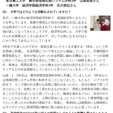
東京農工大学 農学部地域生態システム学科3年 山賀梨菜さん
一橋大学 経済学部経済学科3年 衣川朋位さん
Q1. 大学ではどのような活動をされていますか？
衣川：一橋大学の経済学部経済学科で、資源経済学とまちづく
りを学んでいます。医療や環境など自分の身近な生活にあるも
のは経済のシステムに組み込まれているのを知り、どんどん勉
強が楽しくなってきたところです。経済学以外にも、大学で受
けられる授業はたくさんあるので、少しでも気になるものはと
にかく学んでみるようにしています。
2年生で引退したのですが、政策立案コンテストを主催する「GEIL」という学
生団体に所属し、社会問題について考えながら議論していました。労働問題や
教育格差など、自分が知らなかった社会問題に触れる機会になり、一つの目標
に向かってみんなで意見を交わして形にしていくという経験も楽しかったで
す。将来は、民間企業でしっかり働きながら自分の生計を立てた上で、ボラン
ティアなどの社会貢献をしていきたいと言うビジョンをもっています。
山賀：1・2年生は、農学部環境資源科学科に所属していましたが、3年生から
は地域生態システム学科に転科することになりました。もともと、ジブリが大
好きで、そこで描かれる豊かな自然に憧れがあったのと、自分が都会で育って
きたからこそ、自然にすごく惹かれるものがあり、漠然と自然保全活動に関わ
ることができればいいなと思っていました。勉強を進めるうちに、自分のやり
たいことがより見えてきて、人間の営みにもっとフォーカスして環境問題に迫
りたいと思ったのが転科の理由です。院進し、将来的には物質的にも精神的に
もサステナブルに環境問題の解決に取り組めるといいなと思っています。