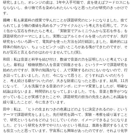
研究しました。オレンジの皮は、1年中入手可能で、皮を使えばフードロスにも
ならないし、余り物で爪を染められたらいいなと思ったのが研究のきっかけで
す。
國﨑：私も家庭科の授業で学んだことが課題研究のヒントになりました。捨て
られてしまう物の価値を高めるアップサイクルという考え方を応用して、アル
ミ缶から宝石を作れたらと考え、「実験室でアルミニウムから宝石を作る」を
課題研究のテーマにしました。実際にはアルミホイルを使ったのですが、先行
研究をいろいろ調べて、電気炉を使った方法を試行錯誤しました。最終的には
得体の知れない、ちょっとピンクっぽいところがある塊ができたのですが、そ
れが宝石と言えるのかはわかりませんでした(笑)。
和田：私は音楽と科学を結び付け、数値で音楽の力を証明したいと考えていま
した。最初は「植物状態の人を音楽で回復させる」というテーマで課題研究を
始めたのですが、医学の知識がなく、人で実験するわけにもいかないので、行
き詰ってしまいました。ただ、今になって思うと、どうすればいいのだろう
と、考え続ける癖がついたのが、大きな財産になったと思います。結局、11月
になって、「人を洗脳できる音楽のテンポ」にテーマ変更しましたが、明確な
結論は出ないまま、時間切れとなってしまいました。でも、音楽と数学がつな
がっていることが実感できたことや、課題研究の担当の先生とあれこれ議論を
繰り返したことが、今に生きています。
田中：私は、「ヒトの生まれつきの色素はどのように決定されるのか」という
テーマで課題研究をしました。先行研究を調べて、実験・考察を繰り返すこと
で、研究というものをどのようにしていくのか、イメージできるようになりま
した。どういう研究を大学でやりたいかという視点は、進路を選択するうえで
も役立ったと思っています。宇宙系にも興味があったのですが、それより化学