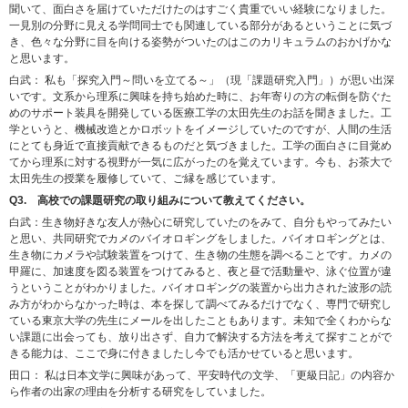
聞いて、面白さを届けていただけたのはすごく貴重でいい経験になりました。
一見別の分野に見える学問同士でも関連している部分があるということに気づ
き、色々な分野に目を向ける姿勢がついたのはこのカリキュラムのおかげかな
と思います。
白武： 私も「探究入門～問いを立てる～」（現「課題研究入門」）が思い出深
いです。文系から理系に興味を持ち始めた時に、お年寄りの方の転倒を防ぐた
めのサポート装具を開発している医療工学の太田先生のお話を聞きました。工
学というと、機械改造とかロボットをイメージしていたのですが、人間の生活
にとても身近で直接貢献できるものだと気づきました。工学の面白さに目覚め
てから理系に対する視野が一気に広がったのを覚えています。今も、お茶大で
太田先生の授業を履修していて、ご縁を感じています。
Q3. 高校での課題研究の取り組みについて教えてください。
白武：生き物好きな友人が熱心に研究していたのをみて、自分もやってみたい
と思い、共同研究でカメのバイオロギングをしました。バイオロギングとは、
生き物にカメラや試験装置をつけて、生き物の生態を調べることです。カメの
甲羅に、加速度を図る装置をつけてみると、夜と昼で活動量や、泳ぐ位置が違
うということがわかりました。バイオロギングの装置から出力された波形の読
み方がわからなかった時は、本を探して調べてみるだけでなく、専門で研究し
ている東京大学の先生にメールを出したこともあります。未知で全くわからな
い課題に出会っても、放り出さず、自力で解決する方法を考えて探すことがで
きる能力は、ここで身に付きましたし今でも活かせていると思います。
田口： 私は日本文学に興味があって、平安時代の文学、「更級日記」の内容か
ら作者の出家の理由を分析する研究をしていました。