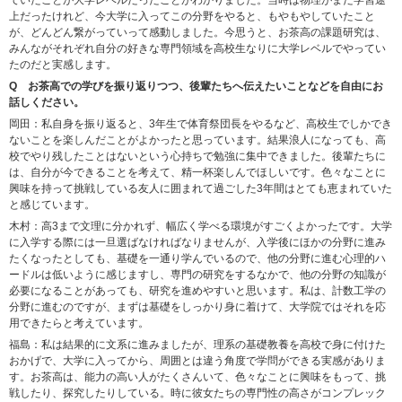
上だったけれど、今大学に入ってこの分野をやると、もやもやしていたこと
が、どんどん繋がっていって感動しました。今思うと、お茶高の課題研究は、
みんながそれぞれ自分の好きな専門領域を高校生なりに大学レベルでやってい
たのだと実感します。
Q お茶高での学びを振り返りつつ、後輩たちへ伝えたいことなどを自由にお
話しください。
岡田：私自身を振り返ると、3年生で体育祭団長をやるなど、高校生でしかでき
ないことを楽しんだことがよかったと思っています。結果浪人になっても、高
校でやり残したことはないという心持ちで勉強に集中できました。後輩たちに
は、自分が今できることを考えて、精一杯楽しんでほしいです。色々なことに
興味を持って挑戦している友人に囲まれて過ごした3年間はとても恵まれていた
と感じています。
木村：高3まで文理に分かれず、幅広く学べる環境がすごくよかったです。大学
に入学する際には一旦選ばなければなりませんが、入学後にほかの分野に進み
たくなったとしても、基礎を一通り学んでいるので、他の分野に進む心理的ハ
ードルは低いように感じますし、専門の研究をするなかで、他の分野の知識が
必要になることがあっても、研究を進めやすいと思います。私は、計数工学の
分野に進むのですが、まずは基礎をしっかり身に着けて、大学院ではそれを応
用できたらと考えています。
福島：私は結果的に文系に進みましたが、理系の基礎教養を高校で身に付けた
おかげで、大学に入ってから、周囲とは違う角度で学問ができる実感がありま
す。お茶高は、能力の高い人がたくさんいて、色々なことに興味をもって、挑
戦したり、探究したりしている。時に彼女たちの専門性の高さがコンプレック