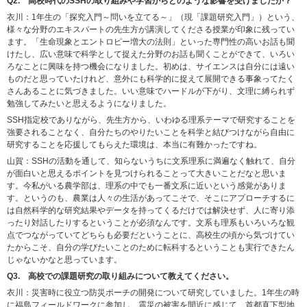
Q2.
高校時代のSSHの取り組みや学習からどのような影響を受けましたか？
衣川：1年生の「探究入門～問いを立てる～」（現「課題研究入門」）という、
様々な分野のエキスパートの先生方が講演してくださる授業が印象に残ってい
ます。「生命現象とエントロピー増大の法則」といった専門性の高いお話も聞
けたし、広い意味で科学として捉えた分野のお話も聞くことができて、いろい
ろなことに興味を持つ機会になりました。初めは、サイエンスは自分には遠い
ものだと思っていたけれど、意外にも科学的に捉えて展開できる事象ってたく
さんあることに気づきました。いい意味でハードルが下がり、文理に縛られず
勉強してみたいと思えるようになりました。
SSH指定校でありながら、先生方から、いわゆる理系テーマで研究することを
強要されることなく、自分たちのやりたいことを科学と結びつけながら自由に
研究することを応援してもらえた環境は、本当に有難かったですね。
山賀：SSHの活動を通して、知らないうちに文系理系に満遍なく触れて、自分
が面白いと思えるポイントを見つけられることって大きいことだなと思いま
す。今私がいる農学部は、理系の中でも一番文系に近いという感覚がありま
す。というのも、農業は人々の生活があってこそで、そこにアプローチするに
は自然科学的な研究結果やデータを持ってくるだけでは解決せず、人に寄り添
ったり対話したりするということが必須なんです。文系も理系もいろいろな観
点でつながっていてどちらも必要だということに、高校生の頃から気づけてい
たからこそ、自分の学びたいことのために転科するということも実行できたん
じゃないかなと思っています。
Q3. 高校での課題研究の取り組みについて教えてください。
衣川：災害時に役立つ防災ポーチの開発について研究していました。1年生の時
に福島フィールドワークに参加し、震災の被害を間近に感じて、首都直下型地