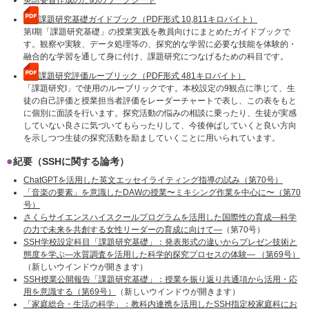
英語要旨作成のためのワークシート
課題研究基礎ガイドブック（PDF形式 10,811キロバイト）
第I期「課題研究基礎」の授業実践を教員向けにまとめたガイドブックで
す。観察や実験、データ処理等の、探究的な学習に必要な技能を体験的・
融合的な学習を通して身に付け、課題研究につなげるための科目です。
課題研究評価ルーブリック（PDF形式 481キロバイト）
「課題研究I」で使用のルーブリックです。本校設定の9観点に準じて、生
徒の自己評価と授業担当者評価をレーダーチャートで表し、この表をもと
に個別に面談を行います。探究活動の悩みの相談に乗ったり、生徒が実感
していない良さに気づいてもらったりして、今後伸ばしていくと良い方向
を示しつつ生徒の探究活動を励ましていくことに用いられています。
紀要（SSHに関する論考）
ChatGPTを活用した英文エッセイライティング指導の試み（第70号）
「音楽の要素」を意識したDAWの授業〜ミキシング作業を中心に〜（第70
号）
さくらサイエンスハイスクールプログラムを活用した国際性の育成―科学
の力で未来を共創する女性リーダーの育成に向けて―
（第70号）
SSH学校設定科目「課題研究基礎」：発表形式の違いからプレゼン技術と
態度を学ぶ―水質調査を活用した科学的探究プロセスの体験― （第69号）
（新しいウインドウが開きます）
SSH授業公開報告「課題研究基礎」：授業を振り返り共通項から活用・応
用を意識する（第69号）
（新しいウインドウが開きます）
「家庭総合・生活の科学」：教科内連携を活用したSSH指定校家庭科にお