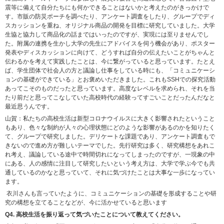
震等に備えて自分たちにも何かできることはないかと考えたのがきっかけで
す。市販の防災ポーチを調べたり、アンケート調査をしたり、グループでディ
スカッションを重ね、オリジナル商品の開発を目標に研究していました。大学
生協と協力して商品化の話まではいったのですが、実現には至りませんでし
た。附属の連携を生かし大学の先生にアドバイスを伺う機会があり、ポスター
発表やディスカッションに向けて、どうすれば自分の伝えたいことがちゃんと
伝わるかを考えて実践したことは、今に繋がっていると思っています。たとえ
ば、学生団体で社会人の方と議論し仕事をしている時にも、「コミュニケーシ
ョンの基礎ができている」とお褒めいただきました。これもSSHでの探究活動
あってこそのものだったと思っています。高度なレベルを求められ、それを当
たり前だと思ってこなしていた高校時代の経験ってすごいことだったんだなと
最近思うんです。
山賀：私たちの高校生活は新型コロナウイルスに大きく影響されたということ
もあり、色々な制約が人々の心理状態にどのような影響があるのかを知りたく
て、グループで研究しました。デリケートな課題であり、アンケート調査もで
きないので進め方が難しいテーマでした。先行研究は多く、研究構想をあれこ
れ考え、議論している途中で時間切れになってしまったのですが、一現象の中
にある、人の感情に注目して研究したいという考え方は、大学で学ぶ今でも共
通しているのかなと思っていて、それに気づけたことは大事な一歩になってい
ます。
衣川さんも言っていたように、コミュニケーションの基礎を形成することや研
究の構想を立てることなどが、今に活かせていると思います
Q4. 高校生活を振り返って気づいたことについて教えてください。