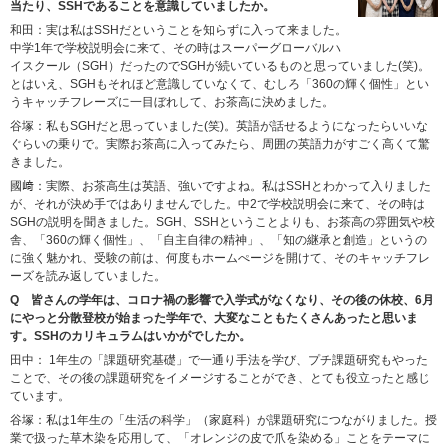
当たり、SSHであることを意識していましたか。
和田：実は私はSSHだということを知らずに入って来ました。
中学1年で学校説明会に来て、その時はスーパーグローバルハ
イスクール（SGH）だったのでSGHが続いているものと思っていました(笑)。
とはいえ、SGHもそれほど意識していなくて、むしろ「360の輝く個性」とい
うキャッチフレーズに一目ぼれして、お茶高に決めました。
谷塚：私もSGHだと思っていました(笑)。英語が話せるようになったらいいな
ぐらいの乗りで。実際お茶高に入ってみたら、周囲の英語力がすごく高くて驚
きました。
國﨑：実際、お茶高生は英語、強いですよね。私はSSHとわかって入りました
が、それが決め手ではありませんでした。中2で学校説明会に来て、その時は
SGHの説明を聞きました。SGH、SSHということよりも、お茶高の雰囲気や校
舎、「360の輝く個性」、「自主自律の精神」、「知の継承と創造」というの
に強く魅かれ、受験の前は、何度もホームぺージを開けて、そのキャッチフレ
ーズを読み返していました。
Q 皆さんの学年は、コロナ禍の影響で入学式がなくなり、その後の休校、6月
にやっと分散登校が始まった学年で、大変なこともたくさんあったと思いま
す。SSHのカリキュラムはいかがでしたか。
田中： 1年生の「課題研究基礎」で一通り手法を学び、プチ課題研究もやった
ことで、その後の課題研究をイメージすることができ、とても役立ったと感じ
ています。
谷塚：私は1年生の「生活の科学」（家庭科）が課題研究につながりました。授
業で扱った草木染を応用して、「オレンジの皮で爪を染める」ことをテーマに