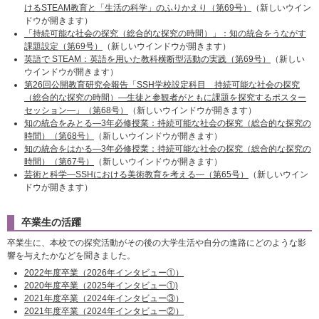
けるSTEAM教育と「生活の科学」のふりかえり（第69号）
（新しいウイン
ドウが開きます）
「持続可能な社会の探究（総合的な探究の時間）」：知の統合をうながす
課題設定（第69号）
（新しいウインドウが開きます）
英語で STEAM：英語を用いた教科横断型活動の実践（第69号）
（新しい
ウインドウが開きます）
第26回公開教育研究会報告「SSH学校設定科目 持続可能な社会の探究
（総合的な探究の時間）―生徒と参観者がともに課題を探究するポスター
セッション―」（第68号）
（新しいウインドウが開きます）
知の統合をみとる―3年必修授業：持続可能な社会の探究（総合的な探究の
時間）（第68号）
（新しいウインドウが開きます）
知の統合をはかる―3年必修授業：持続可能な社会の探究（総合的な探究の
時間）（第67号）
（新しいウインドウが開きます）
芸術と科学―SSHにおける美術教育を考える―（第65号）
（新しいウイン
ドウが開きます）
卒業生の活躍
卒業生に、本校での探究活動がその後の大学生活や自分の進路にどのような影
響を与えたかなどを聞きました。
2022年度卒業（2026年インタビュー①）
2020年度卒業（2025年インタビュー①)
2021年度卒業（2024年インタビュー③）
2021年度卒業（2024年インタビュー②）