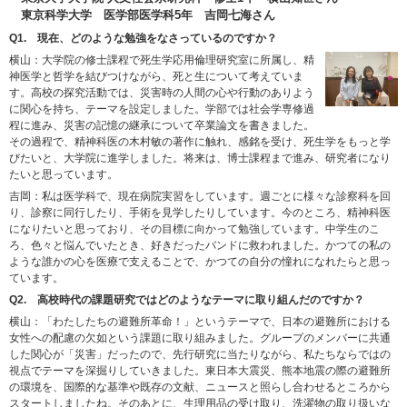
東京科学大学 医学部医学科5年 吉岡七海さん
Q1. 現在、どのような勉強をなさっているのですか？
横山：大学院の修士課程で死生学応用倫理研究室に所属し、精
神医学と哲学を結びつけながら、死と生について考えていま
す。高校の探究活動では、災害時の人間の心や行動のありよう
に関心を持ち、テーマを設定しました。学部では社会学専修過
程に進み、災害の記憶の継承について卒業論文を書きました。
その過程で、精神科医の木村敏の著作に触れ、感銘を受け、死生学をもっと学
びたいと、大学院に進学しました。将来は、博士課程まで進み、研究者になり
たいと思っています。
吉岡：私は医学科で、現在病院実習をしています。週ごとに様々な診察科を回
り、診察に同行したり、手術を見学したりしています。今のところ、精神科医
になりたいと思っており、その目標に向かって勉強しています。中学生のこ
ろ、色々と悩んでいたとき、好きだったバンドに救われました。かつての私の
ような誰かの心を医療で支えることで、かつての自分の憧れになれたらと思っ
ています。
Q2. 高校時代の課題研究ではどのようなテーマに取り組んだのですか？
横山：「わたしたちの避難所革命！」というテーマで、日本の避難所における
女性への配慮の欠如という課題に取り組みました。グループのメンバーに共通
した関心が「災害」だったので、先行研究に当たりながら、私たちならではの
視点でテーマを深掘りしていきました。東日本大震災、熊本地震の際の避難所
の環境を、国際的な基準や既存の文献、ニュースと照らし合わせるところから
スタートしましたね。そのあとに、生理用品の受け取り、洗濯物の取り扱いな