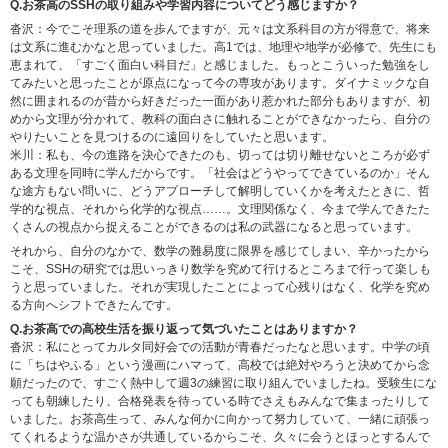
Q.お茶高のSSHの取り組みや学習内容についてどう感じますか？
沓沢：今でこそ理系の道を歩んでますが、元々は文系科目の方が得意で、将来
は文系に進むかなと思っていました。高1では、地理や地学が必修で、先生にも
恵まれて、「すごく面白い科目だ」と感じました。もっとこういった勉強をし
てみたいと思ったことが原点になって今の専攻があります。ダイナミックな自
然に囲まれるのが昔から好きだった一面があり惹かれた部分もありますが、初
めから文理が分かれて、教科の面白さに触れることができなかったら、自分の
やりたいことを見つけるのに遠回りをしていたと思います。
米川：私も、今の進路を決心できたのも、切っては切り離せないところが必ず
ある文理を同時に学んだからです。「社会はどうやってできているのか」そん
な途方もない問いに、どうアプローチして解明していくかを考えたときに、哲
学的な視点、それから化学的な視点……。文理関係なく、今まで学んできたた
くさんの視点から捉えることができるのは私の武器になると思っています。
それから、自分のなかで、数学の難易度に限界を感じてしまい、辛かったから
こそ、SSHの研究では思いっきり数学を究めて行けるところまで行って楽しも
うと思っていました。それが実現したことによって心残りはなく、化学を究め
る方向へシフトできたんです。
Q.お茶高での高校生活を振り返って気づいたことはありますか？
沓沢：私にとってカルタ同好会での活動が青春だったなと思います。中学の頃
に「ちはやふる」という漫画にハマって、高校では絶対やろうと決めてから念
願だったので、すごく熱中して週3の練習に取り組んでいましたね。受験生にな
っても朝練したり、合格発表を待っている時でさえもみんなで集まったりして
いました。お茶高生って、みんな何かに向かって努力していて、一緒に頑張っ
てくれるような温かさが共通しているからこそ、久々に会うとほっとするんで