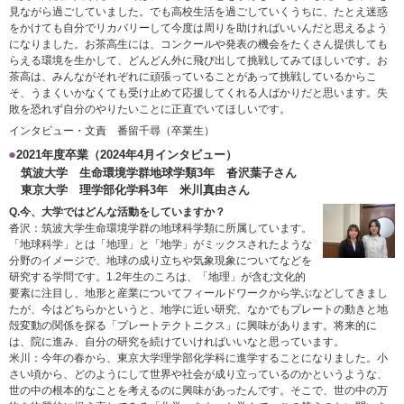
見ながら過ごしていました。でも高校生活を過ごしていくうちに、たとえ迷惑
をかけても自分でリカバリーして今度は周りを助ければいいんだと思えるよう
になりました。お茶高生には、コンクールや発表の機会をたくさん提供しても
らえる環境を生かして、どんどん外に飛び出して挑戦してみてほしいです。お
茶高は、みんながそれぞれに頑張っていることがあって挑戦しているからこ
そ、うまくいかなくても受け止めて応援してくれる人ばかりだと思います。失
敗を恐れず自分のやりたいことに正直でいてほしいです。
インタビュー・文責 番留千尋（卒業生）
2021年度卒業（2024年4月インタビュー）
筑波大学 生命環境学群地球学類3年 沓沢葉子さん
東京大学 理学部化学科3年 米川真由さん
Q.今、大学ではどんな活動をしていますか？
沓沢：筑波大学生命環境学群の地球科学類に所属しています。
「地球科学」とは「地理」と「地学」がミックスされたような
分野のイメージで、地球の成り立ちや気象現象についてなどを
研究する学問です。1.2年生のころは、「地理」が含む文化的
要素に注目し、地形と産業についてフィールドワークから学ぶなどしてきまし
たが、今はどちらかというと、地学に近い研究、なかでもプレートの動きと地
殻変動の関係を探る「プレートテクトニクス」に興味があります。将来的に
は、院に進み、自分の研究を続けていければいいなと思っています。
米川：今年の春から、東京大学理学部化学科に進学することになりました。小
さい頃から、どのようにして世界や社会が成り立っているのかというような、
世の中の根本的なことを考えるのに興味があったんです。そこで、世の中の万