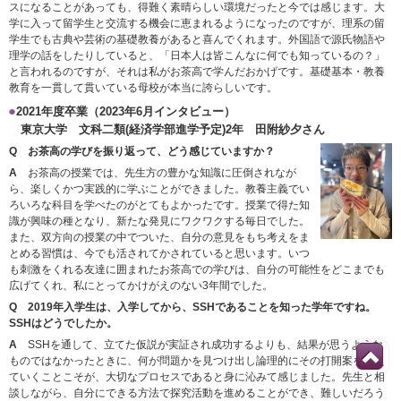
スになることがあっても、得難く素晴らしい環境だったと今では感じます。大
学に入って留学生と交流する機会に恵まれるようになったのですが、理系の留
学生でも古典や芸術の基礎教養があると喜んでくれます。外国語で源氏物語や
理学の話をしたりしていると、「日本人は皆こんなに何でも知っているの？」
と言われるのですが、それは私がお茶高で学んだおかげです。基礎基本・教養
教育を一貫して貫いている母校が本当に誇らしいです。
2021年度卒業（2023年6月インタビュー）
東京大学 文科二類(経済学部進学予定)2年 田附紗夕さん
Q お茶高の学びを振り返って、どう感じていますか？
A
お茶高の授業では、先生方の豊かな知識に圧倒されなが
ら、楽しくかつ実践的に学ぶことができました。教養主義でい
ろいろな科目を学べたのがとてもよかったです。授業で得た知
識が興味の種となり、新たな発見にワクワクする毎日でした。
また、双方向の授業の中でついた、自分の意見をもち考えをま
とめる習慣は、今でも活されてかされていると思います。いつ
も刺激をくれる友達に囲まれたお茶高での学びは、自分の可能性をどこまでも
広げてくれ、私にとってかけがえのない3年間でした。
Q 2019年入学生は、入学してから、SSHであることを知った学年ですね。
SSHはどうでしたか。
A
SSHを通して、立てた仮説が実証され成功するよりも、結果が思うような
ものではなかったときに、何が問題かを見つけ出し論理的にその打開案を考え
ていくことこそが、大切なプロセスであると身に沁みて感じました。先生と相
談しながら、自分にできる方法で探究活動を進めることができ、難しいだろう