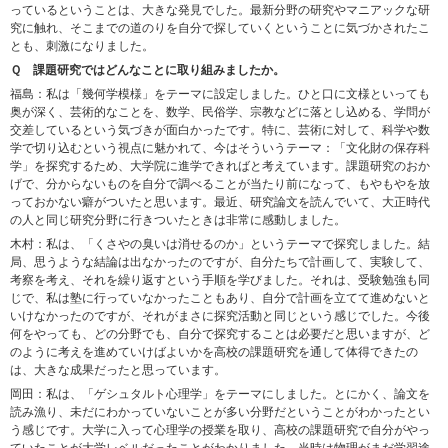
っているということは、大きな発見でした。最新分野の研究やマニアックな研
究に触れ、そこまでの道のりを自分で探していくということに気づかされたこ
とも、刺激になりました。
Ｑ
課題研究ではどんなことに取り組みましたか。
福島：私は「幾何学模様」をテーマに設定しました。ひと口に文様といっても
奥が深く、芸術的なことを、数学、民俗学、宗教などに落とし込める、学問が
交差しているという気づきが面白かったです。特に、芸術に対して、科学や数
学で切り込むという視点に魅かれて、今はそういうテーマ：「文化財の保存科
学」を探究するため、大学院に進学できればと考えています。課題研究のおか
げで、分からないものを自分で調べることが当たり前になって、もやもやを放
っておかない癖がついたと思います。最近、研究論文を読んでいて、大正時代
の人と同じ研究分野に行きついたときは非常に感動しました。
木村：私は、「くさやの臭いは消せるのか」というテーマで探究しました。結
局、思うような結論は出なかったのですが、自分たちで計画して、実験して、
考察を考え、それを繰り返すという手順を学びました。それは、受験勉強も同
じで、私は塾に行っていなかったこともあり、自分で計画を立てて進めないと
いけなかったのですが、それがまさに探究活動と同じという感じでした。今後
何をやっても、どの分野でも、自分で探究することは必要だと思いますが、ど
のように考えを進めていけばよいかを高校の課題研究を通して体得できたの
は、大きな成果だったと思っています。
岡田：私は、「ゲシュタルト心理学」をテーマにしました。とにかく、論文を
読み漁り、未だにわかっていないことが多い分野だということがわかったとい
う感じです。大学に入って心理学の授業を取り、高校の課題研究で自分がやっ
ていたことが大学レベルだったことがわかりました。当時は物理がまだ学習途