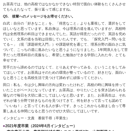
お茶高では、他の高校ではなかなかできない特別で面白い体験をたくさんさせ
てもらえたなって、振り返って感じますね。
Q5. 後輩へのメッセージをお寄せください。
白武：自分の「好きなこと」を、「得意なこと」よりも重視して、選択をして
ほしいなと思っています。私自身は、今は理系の道を進んでいますが、高校時
代は全然理系の科目はできませんでした。英語が得意だったので、英語を究め
ていく、文系の道を当初は目指していたんです。でも、「探究入門～問いを立
てる～」（現「課題研究入門」）や課題研究を通じて、理系分野の面白さに気
づいて、こっちの道に進みたいなと思うようになりました。1年間浪人をして苦
手だった理系科目の克服をし、希望した勉強ができる学部に入れた今、とても
幸せです。
苦手だから諦めるのではなくて、とりあえずやってみる、ということをしてみ
てほしいです。お茶高はそのための環境が整っているので、好きだな、面白い
なと思うことを高校生活で見つけて諦めずに頑張ってください。
田口：私も、今は少し興味の方向は変わったけれど、高校の時に興味を持って
いたことがベースになっています。お茶高は、やりたいことを突き詰められる
場なので毎日を大切に過ごしてほしいなと思います。また、お茶高生は、それ
ぞれが違う分野で好きなものを見つけてきて、何を好きって言っても認めて
「いいね！」と言ってくれる人が多いです。きっとこれからも励まし合って尊
重しあえる仲間になると思うのでぜひ大切にしてほしいです。
インタビュー・文責 番留千尋（卒業生）
2021年度卒業（2024年4月インタビュー）