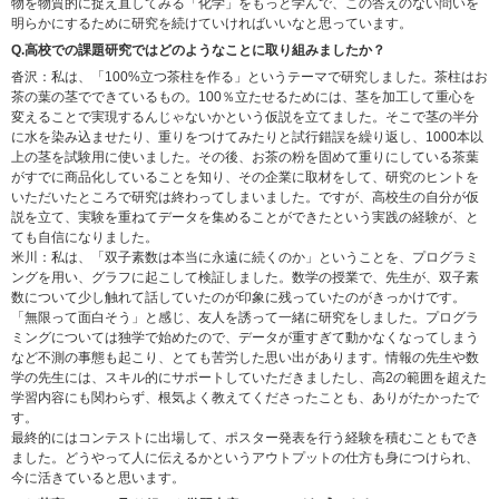
物を物質的に捉え直してみる「化学」をもっと学んで、この答えのない問いを
明らかにするために研究を続けていければいいなと思っています。
Q.高校での課題研究ではどのようなことに取り組みましたか？
沓沢：私は、「100%立つ茶柱を作る」というテーマで研究しました。茶柱はお
茶の葉の茎でできているもの。100％立たせるためには、茎を加工して重心を
変えることで実現するんじゃないかという仮説を立てました。そこで茎の半分
に水を染み込ませたり、重りをつけてみたりと試行錯誤を繰り返し、1000本以
上の茎を試験用に使いました。その後、お茶の粉を固めて重りにしている茶葉
がすでに商品化していることを知り、その企業に取材をして、研究のヒントを
いただいたところで研究は終わってしまいました。ですが、高校生の自分が仮
説を立て、実験を重ねてデータを集めることができたという実践の経験が、と
ても自信になりました。
米川：私は、「双子素数は本当に永遠に続くのか」ということを、プログラミ
ングを用い、グラフに起こして検証しました。数学の授業で、先生が、双子素
数について少し触れて話していたのが印象に残っていたのがきっかけです。
「無限って面白そう」と感じ、友人を誘って一緒に研究をしました。プログラ
ミングについては独学で始めたので、データが重すぎて動かなくなってしまう
など不測の事態も起こり、とても苦労した思い出があります。情報の先生や数
学の先生には、スキル的にサポートしていただきましたし、高2の範囲を超えた
学習内容にも関わらず、根気よく教えてくださったことも、ありがたかったで
す。
最終的にはコンテストに出場して、ポスター発表を行う経験を積むこともでき
ました。どうやって人に伝えるかというアウトプットの仕方も身につけられ、
今に活きていると思います。