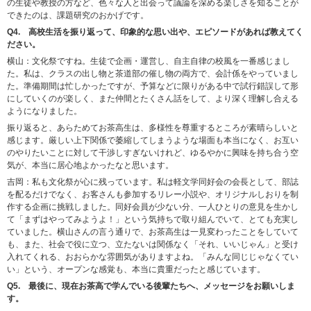
の生徒や教授の方など、色々な人と出会って議論を深める楽しさを知ることが
できたのは、課題研究のおかげです。
Q4. 高校生活を振り返って、印象的な思い出や、エピソードがあれば教えてく
ださい。
横山：文化祭ですね。生徒で企画・運営し、自主自律の校風を一番感じまし
た。私は、クラスの出し物と茶道部の催し物の両方で、会計係をやっていまし
た。準備期間は忙しかったですが、予算などに限りがある中で試行錯誤して形
にしていくのが楽しく、また仲間とたくさん話をして、より深く理解し合える
ようになりました。
振り返ると、あらためてお茶高生は、多様性を尊重するところが素晴らしいと
感じます。厳しい上下関係で萎縮してしまうような場面も本当になく、お互い
のやりたいことに対して干渉しすぎないけれど、ゆるやかに興味を持ち合う空
気が、本当に居心地よかったなと思います。
吉岡：私も文化祭が心に残っています。私は軽文学同好会の会長として、部誌
を配るだけでなく、お客さんも参加するリレー小説や、オリジナルしおりを制
作する企画に挑戦しました。同好会員が少ない分、一人ひとりの意見を生かし
て「まずはやってみようよ！」という気持ちで取り組んでいて、とても充実し
ていました。横山さんの言う通りで、お茶高生は一見変わったことをしていて
も、また、社会で役に立つ、立たないは関係なく「それ、いいじゃん」と受け
入れてくれる、おおらかな雰囲気がありますよね。「みんな同じじゃなくてい
い」という、オープンな感覚も、本当に貴重だったと感じています。
Q5. 最後に、現在お茶高で学んでいる後輩たちへ、メッセージをお願いしま
す。