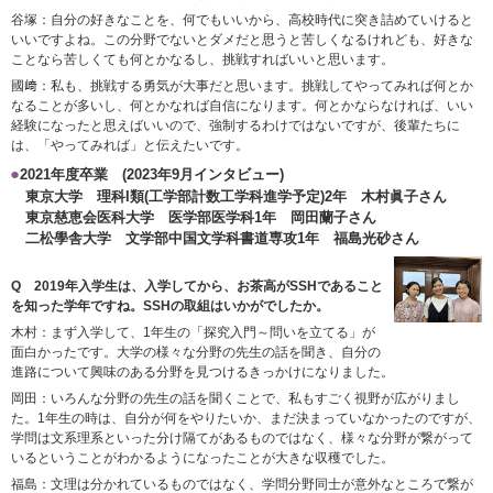
谷塚：自分の好きなことを、何でもいいから、高校時代に突き詰めていけると
いいですよね。この分野でないとダメだと思うと苦しくなるけれども、好きな
ことなら苦しくても何とかなるし、挑戦すればいいと思います。
國﨑：私も、挑戦する勇気が大事だと思います。挑戦してやってみれば何とか
なることが多いし、何とかなれば自信になります。何とかならなければ、いい
経験になったと思えばいいので、強制するわけではないですが、後輩たちに
は、「やってみれば」と伝えたいです。
2021年度卒業 (2023年9月インタビュー)
東京大学 理科I類(工学部計数工学科進学予定)2年 木村眞子さん
東京慈恵会医科大学 医学部医学科1年 岡田蘭子さん
二松學舎大学 文学部中国文学科書道専攻1年 福島光砂さん
Q 2019年入学生は、入学してから、お茶高がSSHであること
を知った学年ですね。SSHの取組はいかがでしたか。
木村：まず入学して、1年生の「探究入門～問いを立てる」が
面白かったです。大学の様々な分野の先生の話を聞き、自分の
進路について興味のある分野を見つけるきっかけになりました。
岡田：いろんな分野の先生の話を聞くことで、私もすごく視野が広がりまし
た。1年生の時は、自分が何をやりたいか、まだ決まっていなかったのですが、
学問は文系理系といった分け隔てがあるものではなく、様々な分野が繋がって
いるということがわかるようになったことが大きな収穫でした。
福島：文理は分かれているものではなく、学問分野同士が意外なところで繋が