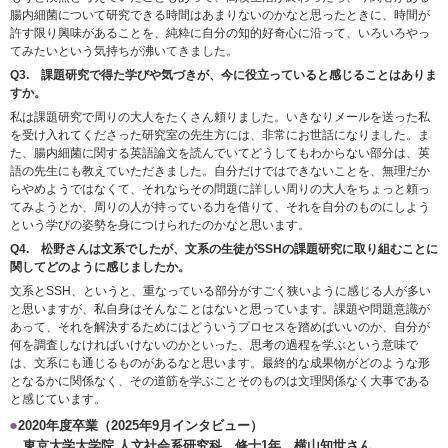
腸内細菌について研究できる時間はあまりないのかなと思ったときに、時間が
許す限り興味があることを、純粋に自分の知的好奇心に沿って、いろいろやっ
てみたいという気持ちが沸いてきました。
Q3.
課題研究で得た学びや気づきが、今に役立っていると感じることはありま
すか。
私は課題研究で周りの大人をたくさん頼りました。いきなりメールを送った私
を受け入れてくださった研究室の先生方には、非常にお世話になりました。ま
た、腸内細菌に関する英語論文を読んでいてどうしてもわからない部分は、英
語の先生にも教えていただきました。自分だけではできないことを、無理だか
らやめようではなくて、それならその問題に詳しい周りの大人をちょっと頼っ
てみようとか、周りの人が持っている力を借りて、それを自分のものにしよう
という学びの姿勢を身につけられたのかなと思います。
Q4.
松野さんは文系でしたが、文系の生徒がSSHの課題研究に取り組むことに
関してどのように感じましたか。
文系とSSH、というと、重なっている部分がすごく狭いように感じる人が多い
と思いますが、私自身はそんなことはないと思っています。課題や問題意識が
あって、それを解決するためにはどういうプロセスを踏めばいいのか、自分が
何を調査しなければいけないのかといった、思考の過程を学ぶという意味で
は、文系にも通じるものがあるなと思います。最終的な成果物がどのような形
となるかに関係なく、その道筋を学ぶことそのものは文理関係なく大事である
と感じています。
2020年度卒業（2025年9月インタビュー）
東京大学大学院 人文社会系研究科 修士1年 横山知世さん