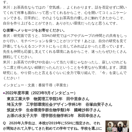
す。
米川：お茶高生ならではの「空気感」、よくわかります。話を否定せずに聞い
てくれて何事も面白いって思ってくれるからこそ、心を開いてコミュニケーシ
ョンできる。日常的に、そのようなお茶高生の優しさに触れてきたからこそ、
自分を作り上げることができた、ありがたい環境だったなと思うんです。
Q.後輩へメッセージをお寄せください。
沓沢：研究面で言うと、SSHの研究ではペアやグループの仲間との共有をしっ
かり行い、モチベーションを保つことがコツです！あとは、自分の研究を見て
評価してもらえるコンテストにもっと出してみればよかったと思っています。
先生も仲間も応援し支えてくれる環境にあるからこそ、迷ったらぜひたくさん
挑戦してください。
米川：お茶高での学びや出会いって当たり前じゃなかったし、寂しいけれども
う二度と得られない経験だったんだということを今更ながら実感します。課題
研究にも、やり切ったと言えるぐらいに全力で取り組んで、「今」を楽しんで
ください！
インタビュー・文責：番留千尋（卒業生）
2022年度卒業（2023年9月インタビュー）
東京工業大学 物質理工学院1年 田中里奈さん
埼玉大学 工学部環境社会デザイン学科1年 谷塚由実子さん
筑波大学 生命環境学群生物学類1年 國﨑沙和子さん
お茶の水女子大学 理学部生物学科1年 和田幸佳さん
Q 2020年入学生は、本校が2019年にSSHに指定され、それ
が周知されて入学してきた初めての学年ですね。学校を選ぶに