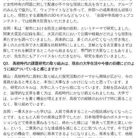
ど女性特有の問題に対して配慮が不十分な現状に焦点を当てました。グループ
のみんなで協力して、ウェブサイトなどを作って、外部への成果発信も頑張り
ました。理想とする避難所の3Dモデルなどもつくり、「全国中学高校ウェブコ
ンテスト」では総務大臣賞をいただきました。
吉岡：私は「都市における防災と緑地の役割」というテーマで研究しました。
関東大震災の記録を基に、火災の拡大において公園や植栽がどのような役割を
果たすかを調べていきました。具体的には、多くの人が亡くなった空き地と、
多くの人が生存できた庭園を比較材料にしました。文献となる古文書をまずは
探してそれを解読するところから始まるなど、専門的で大変なこともありまし
たが、先生方にもアドバイスをいただきながら、研究を進めていきました。
Q3. 高校時代の課題研究の取り組みは、現在の大学生活や今後の目標にどのよ
うに結びついていると感じますか？
横山：高校時代に真剣に取り組んだ探究活動のテーマから興味が広がり、今の
進路があると考えると、本当に大事なきっかけになったと思っています。ま
た、研究のスキルは、大学に入ってから役に立っています。文献を読み込む力
と、論理的な文章を書く力は、高校時代にかなり鍛えられましたね。大学で
は、レポートを書く機会が増えますが、高校での経験のおかげで特に困ること
なく、取り組めています。
吉岡：一番大きかった学びは、人前で発表することへの抵抗感がなくなったこ
とです。もともと人前での発表は苦手でしたが、日本地理学会のポスターセッ
ションなどで発表を重ねるうちに、終わった後には「発表って意外と楽しいか
も」という、ご褒美のような達成感を感じることに気づいたんです。今では学
会などの機会で、積極的に発表できるようになりました。発表を通して、他校