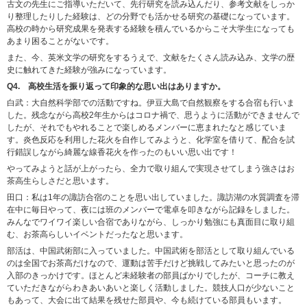
古文の先生にご指導いただいて、先行研究を読み込んだり、参考文献をしっか
り整理したりした経験は、どの分野でも活かせる研究の基礎になっています。
高校の時から研究成果を発表する経験を積んでいるからこそ大学生になっても
あまり困ることがないです。
また、今、英米文学の研究をするうえで、文献をたくさん読み込み、文学の歴
史に触れてきた経験が強みになっています。
Q4. 高校生活を振り返って印象的な思い出はありますか。
白武：大自然科学部での活動ですね。伊豆大島で自然観察をする合宿も行いま
した。残念ながら高校2年生からはコロナ禍で、思うように活動ができませんで
したが、それでもやれることで楽しめるメンバーに恵まれたなと感じていま
す。炎色反応を利用した花火を自作してみようと、化学室を借りて、配合を試
行錯誤しながら綺麗な線香花火を作ったのもいい思い出です！
やってみようと話が上がったら、全力で取り組んで実現させてしまう強さはお
茶高生らしさだと思います。
田口：私は1年の諏訪合宿のことを思い出していました。諏訪湖の水質調査を滞
在中に毎日やって、夜には班のメンバーで電卓を叩きながら記録をしました。
みんなでワイワイ楽しい合宿でありながら、しっかり勉強にも真面目に取り組
む、お茶高らしいイベントだったなと思います。
部活は、中国武術部に入っていました。中国武術を部活として取り組んでいる
のは全国でお茶高だけなので、運動は苦手だけど挑戦してみたいと思ったのが
入部のきっかけです。ほとんど未経験者の部員ばかりでしたが、コーチに教え
ていただきながらわきあいあいと楽しく活動しました。競技人口が少ないこと
もあって、大会に出て結果を残せた部員や、今も続けている部員もいます。