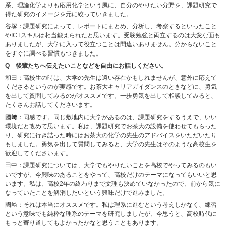
系、理論化学よりも応用化学という風に、自分のやりたい分野を、課題研究で
得た研究のイメージを元に絞っていきました。
谷塚：課題研究によって、レポートにまとめ、分析し、考察するといったこと
やICTスキルは相当鍛えられたと思います。受験勉強と両立するのは大変な面も
ありましたが、大学に入って役立つことは間違いありません。分からないこと
をすぐに調べる習慣もつきました。
Q 後輩たちへ伝えたいことなどを自由にお話しください。
和田：高校生の時は、大学の先生は遠い存在かもしれませんが、意外に応えて
くださるというのが実感です。お茶大キャリアガイダンスのときなどに、勇気
を出して質問してみるのがオススメです。一歩勇気を出して相談してみると、
たくさんお話してくださいます。
國﨑：同感です。同じ敷地内に大学があるのは、課題研究をするうえで、いい
環境だと改めて思います。私は、課題研究でお茶大の設備を使わせてもらった
り、研究に行き詰った時にはお茶大の化学の先生のアドバイスをいただいたり
もしました。勇気を出して質問してみると、大学の先生はそのような高校生を
歓迎してくださいます。
田中：課題研究については、大学でもやりたいことを高校でやってみるのもい
いですが、今興味のあることをやって、高校だけのテーマになってもいいと思
います。私は、高校2年の終わりまで文理も決めていなかったので、前から気に
なっていたことを解消したいという興味だけで進みました。
國﨑：それは本当にオススメです。私は理系に進むという考えしかなく、練習
という意味でも純粋な理系のテーマを研究しましたが、今思うと、高校時代に
もっと寄り道してもよかったかなと思うこともあります。