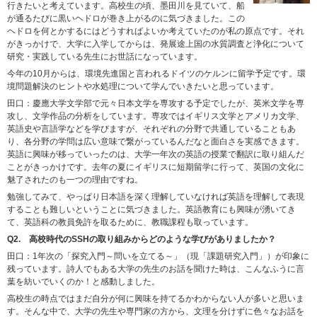
行きたいと考えています。高校生の頃、墨田川を見ていて、船
が通るたびに黒いヘドロが巻き上がるのに気づきました。この
ヘドロを何とかするにはどうすればよいか考えていたのが私の原点です。それ
がきっかけで、大学に入学してからは、発展途上国の水質調査と浄化について
研究・実践している先生にお世話になっています。
今年の10月からは、環境先進国と言われるドイツのケルンに留学予定です。環
境問題解決のヒントや水処理について学んでいきたいと思っています。
田口：慶應大学文学部で元々日本文学を専攻する予定でしたが、英米文学を専
攻し、文学作品の分析をしています。専攻ではイギリス文学とアメリカ文学、
英語史や言語学などを学びますが、それぞれの分野で共通していることもあ
り、各分野の学問は広い意味で繋がっているんだなと面白さを実感できます。
英語に興味が移っていったのは、大学一年次の英語の授業で翻訳に取り組んだ
ことがきっかけです。去年の夏にイギリスに短期留学に行って、英国の文化に
魅了されたのも一つの理由ですね。
勉強してみて、やっぱり日本語を深く理解していなければ英語を理解して表現
することも難しいということに気づきました。英語教育にも興味が湧いてき
て、英語科の教員免許を取るために、教職課程も取っています。
Q2. 高校時代のSSHの取り組みからどのような学びがありましたか？
田口：1年次の「探究入門～問いを立てる～」（現「課題研究入門」）が印象に
残っています。詩人でもある大学の先生のお話を聞けた時は、こんなふうに言
葉を紡いでいくのか！と感動しました。
高校生の時点ではまだ自分が何に興味を持てるかわからない人が多いと思いま
す。そんな中で、大学の先生や専門家の方から、文理を分けずに色々なお話を