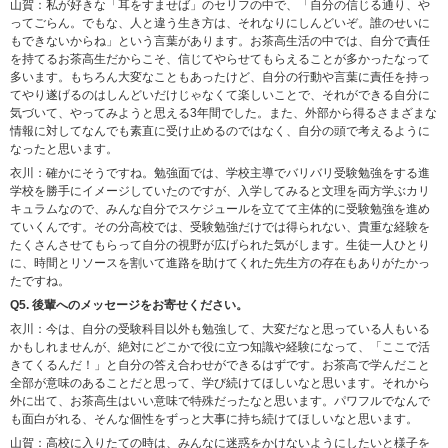
山賀：私が好きな「耳をすませば」のセリフの中で、「自分の信じる通り、や
ってごらん。でもな、人と違う生き方は、それなりにしんどいぞ。誰のせいに
もできないからね」という言葉があります。お茶高生活の中では、自分で責任
を持てるお茶高生だからこそ、信じてやらせてもらえることが多かったなって
多います。もちろん大変なこともあったけど、自分の行動や言葉に責任を持っ
てやり遂げるのはしんどいだけじゃなくて楽しいことで、それができる自分に
気づいて、やってみようと思える3年間でした。また、外部から得るさまざまな
情報に対してなんでも素直に受け止めるのではなく、自分の頭で考えるように
なったと思います。
衣川：確かにそうですね。勉強面では、学校主導でバリバリ受験勉強をする進
学校を勝手にイメージしていたのですが、入学してみると文理を両方学ぶカリ
キュラムなので、みんな自分でスケジュールを立てて主体的に受験勉強を進め
ていくんです。その分高校では、受験勉強だけでは得られない、貴重な経験を
たくさんさせてもらって自分の視野が広げられた気がします。生徒一人ひとり
に、時間とリソースを割いて進路を助けてくれた先生方の存在もありがたかっ
たですね。
Q5. 後輩へのメッセージをお寄せください。
衣川：今は、自分の受験科目以外も勉強して、大変だなと思っている人もいる
かもしれませんが、絶対にどこかで役に立つ知識や経験になって、「ここで活
きてくるんだ！」と自分の答え合わせができるはずです。お茶高で学んだこと
全部が意味のあることだと思って、学び続けてほしいなと思います。それから
外に出て、お茶高生はいい意味で特殊だったなと思います。パワフルでなんで
も面白がれる、そんな個性をずっと大事に持ち続けてほしいなと思います。
山賀：高校に入りたての時は、みんなに迷惑をかけないようにしたいと様子を