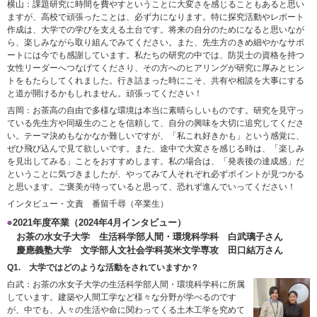
横山：課題研究に時間を費やすということに大変さを感じることもあると思い
ますが、高校で頑張ったことは、必ず力になります。特に探究活動やレポート
作成は、大学での学びを支える土台です。将来の自分のためになると思いなが
ら、楽しみながら取り組んでみてください。また、先生方のきめ細やかなサポ
ートには今でも感謝しています。私たちの研究の中では、防災士の資格を持つ
女性リーダーへつなげてくださり、その方へのヒアリングが研究に厚みとヒン
トをもたらしてくれました。行き詰まった時にこそ、共有や相談を大事にする
と道が開けるかもしれません。頑張ってください！
吉岡：お茶高の自由で多様な環境は本当に素晴らしいものです。研究を見守っ
ている先生方や同級生のことを信頼して、自分の興味を大切に追究してくださ
い。テーマ決めもなかなか難しいですが、「私これ好きかも」という感覚に、
ぜひ飛び込んで見て欲しいです。また、途中で大変さを感じる時は、「楽しみ
を見出してみる」ことをおすすめします。私の場合は、「発表後の達成感」だ
ということに気づきましたが、やってみて人それぞれ必ずポイントが見つかる
と思います。ご褒美が待っていると思って、恐れず進んでいってください！
インタビュー・文責 番留千尋（卒業生）
2021年度卒業（2024年4月インタビュー）
お茶の水女子大学 生活科学部人間・環境科学科 白武璃子さん
慶應義塾大学 文学部人文社会学科英米文学専攻 田口結万さん
Q1. 大学ではどのような活動をされていますか？
白武：お茶の水女子大学の生活科学部人間・環境科学科に所属
しています。建築や人間工学など様々な分野が学べるのです
が、中でも、人々の生活や命に関わってくる土木工学を究めて