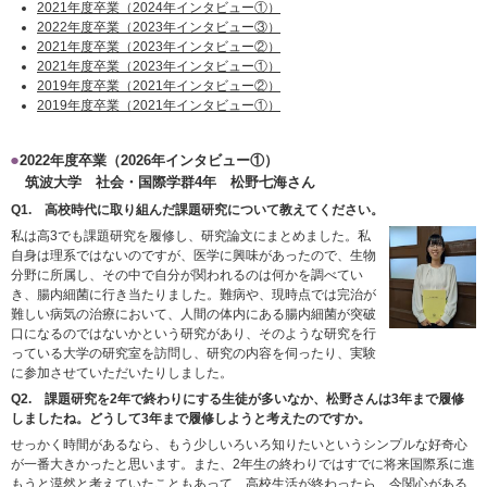
2021年度卒業（2024年インタビュー①）
2022年度卒業（2023年インタビュー③）
2021年度卒業（2023年インタビュー②）
2021年度卒業（2023年インタビュー①）
2019年度卒業（2021年インタビュー②）
2019年度卒業（2021年インタビュー①）
2022年度卒業（2026年インタビュー①）
筑波大学 社会・国際学群4年 松野七海さん
Q1. 高校時代に取り組んだ課題研究について教えてください。
私は高3でも課題研究を履修し、研究論文にまとめました。私
自身は理系ではないのですが、医学に興味があったので、生物
分野に所属し、その中で自分が関われるのは何かを調べてい
き、腸内細菌に行き当たりました。難病や、現時点では完治が
難しい病気の治療において、人間の体内にある腸内細菌が突破
口になるのではないかという研究があり、そのような研究を行
っている大学の研究室を訪問し、研究の内容を伺ったり、実験
に参加させていただいたりしました。
Q2.
課題研究を2年で終わりにする生徒が多いなか、松野さんは3年まで履修
しましたね。どうして3年まで履修しようと考えたのですか。
せっかく時間があるなら、もう少しいろいろ知りたいというシンプルな好奇心
が一番大きかったと思います。また、2年生の終わりではすでに将来国際系に進
もうと漠然と考えていたこともあって、高校生活が終わったら、今関心がある