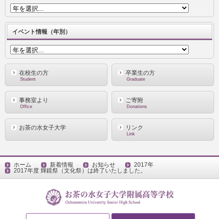
イベント情報（年別）
在校生の方
卒業生の方
Student
Graduate
事務室より
ご寄附
Office
Donations
お茶の水女子大学
リンク
Link
ホーム
新着情報
お知らせ
2017年
2017年度 輝鏡祭（文化祭）は終了いたしました。