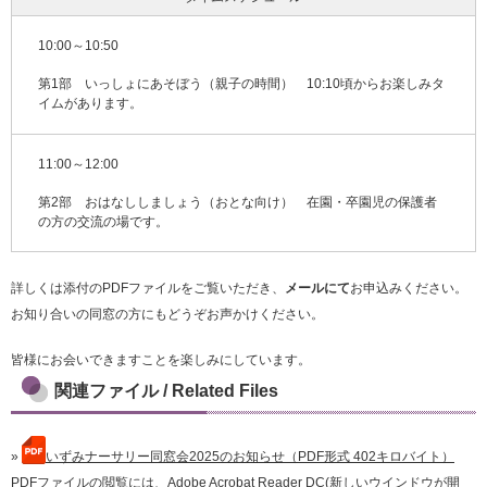
10:00～10:50
第1部 いっしょにあそぼう（親子の時間） 10:10頃からお楽しみタ
イムがあります。
11:00～12:00
第2部 おはなししましょう（おとな向け） 在園・卒園児の保護者
の方の交流の場です。
詳しくは添付のPDFファイルをご覧いただき、
メールにて
お申込みください。
お知り合いの同窓の方にもどうぞお声かけください。
皆様にお会いできますことを楽しみにしています。
関連ファイル / Related Files
»
いずみナーサリー同窓会2025のお知らせ（PDF形式 402キロバイト）
PDFファイルの閲覧には、
Adobe Acrobat Reader DC
(新しいウインドウが開