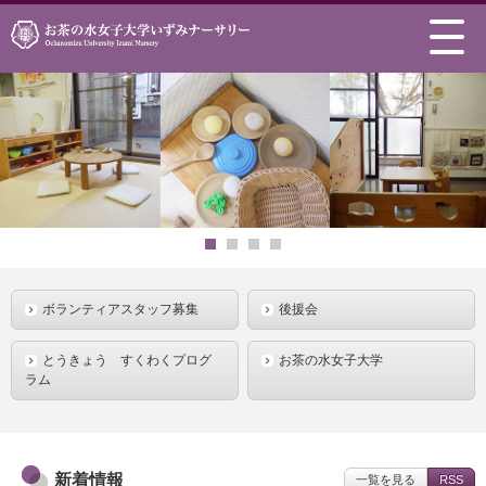
1
2
3
4
ボランティアスタッフ募集
後援会
とうきょう すくわくプログ
お茶の水女子大学
ラム
新着情報
一覧を見る
RSS