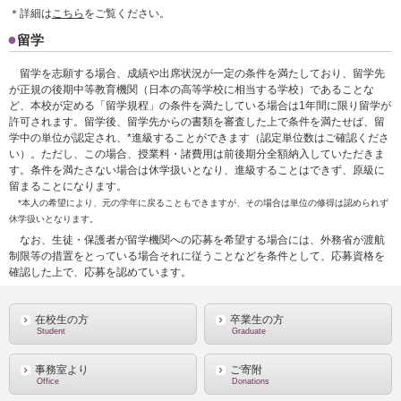
＊詳細は
こちら
をご覧ください。
留学
留学を志願する場合、成績や出席状況が一定の条件を満たしており、留学先
が正規の後期中等教育機関（日本の高等学校に相当する学校）であることな
ど、本校が定める「留学規程」の条件を満たしている場合は1年間に限り留学が
許可されます。留学後、留学先からの書類を審査した上で条件を満たせば、留
学中の単位が認定され、*進級することができます（認定単位数はご確認くださ
い）。ただし、この場合、授業料・諸費用は前後期分全額納入していただきま
す。条件を満たさない場合は休学扱いとなり、進級することはできず、原級に
留まることになります。
*本人の希望により、元の学年に戻ることもできますが、その場合は単位の修得は認められず
休学扱いとなります。
なお、生徒・保護者が留学機関への応募を希望する場合には、外務省が渡航
制限等の措置をとっている場合それに従うことなどを条件として、応募資格を
確認した上で、応募を認めています。
在校生の方
卒業生の方
Student
Graduate
事務室より
ご寄附
Office
Donations