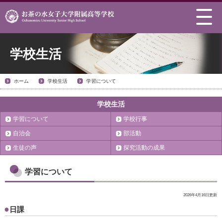
学校生活
ホーム
学校生活
学習について
学校生活
学習について
学校行事
自治会
部活動
生徒の声
探究活動の成果
学習について
2026年4月16日更新
日課