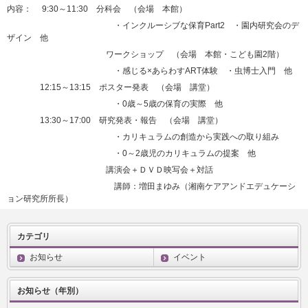
内容： 9:30～11:30 分科会 （会場 本館）
・インクルーシブな保育Part2 ・園内研究会のデ
ザイン 他
ワークショップ （会場 本館・こども園2階）
・感じる×あらわすART体験 ・虫博士入門 他
12:15～13:15 ポスター発表 （会場 講堂）
・0歳～5歳の保育の実際 他
13:30～17:00 研究発表・報告 （会場 講堂）
・カリキュラムの創造から実践への取り組み
・0～2歳児のカリキュラムの提案 他
講演会＋ＤＶＤ映写会＋対話
講師：増田まゆみ（湘南ケアアンドエデュケーシ
ョン研究所所長）
カテゴリ
お知らせ
イベント
お知らせ（年別）