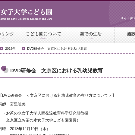
サイト内
のリンク
こども園について
園での生活
施
tion
about
life
f
2018年
DVD研修会 文京区における乳幼児教育
DVD研修会 文京区における乳幼児教育
【DVD研修会 ＜文京区における乳幼児教育の在り方について＞】
講師 宮里暁美
（お茶の水女子大学人間発達教育科学研究所教授
文京区立お茶の水女子大学こども園園長）
日時 2018年12月19日（水）