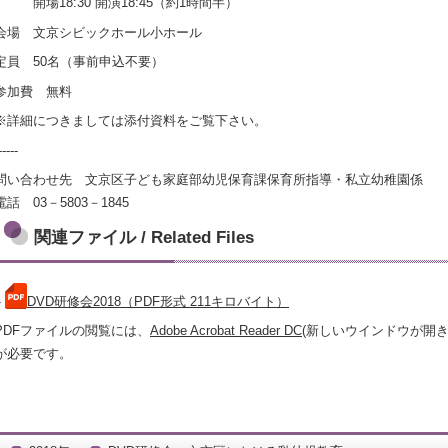
開場18:30 開演18:45（約1時間半）
会場 文京シビックホール小ホール
定員 50名（事前申込不要）
参加費 無料
※詳細につきましては添付資料をご覧下さい。
-----
問い合わせ先 文京区子ども家庭部幼児保育課保育所指導・私立幼稚園係
電話 03－5803－1845
関連ファイル / Related Files
»
DVD研修会2018（PDF形式 211キロバイト）
PDFファイルの閲覧には、
Adobe Acrobat Reader DC
(新しいウインドウが開
が必要です。