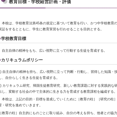
教育目標・学校経営計画・評価
本校は、学校教育法第45条の規定に基づいて教育を行い、かつ中学校教育
実証をするとともに、学生に教育実習を行わせることを目的とする。
学校教育目標
自主自律の精神をもち、広い視野に立って行動する生徒を育成する。
カリキュラムポリシー
1) 自主自律の精神を持ち、広い視野に立って判断・行動し、習得した知識・
し、自分らしく生きる生徒を育成する。
2) カリキュラム研究、帰国生徒教育研究、新しい教育課題に対する実践的な
出し、変動する社会の中で主体的に生きる力を育成する教育課程を編成する
本校は、上記の目的・目標を達成していくために［教育の柱］［研究の柱］
育・研究を進めていきます。
［教育の柱］自主的にものごとに取り組み、自分の考えを持ち、他者との協