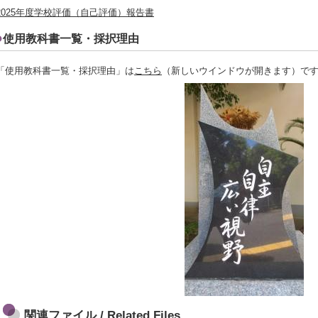
2025年度学校評価（自己評価）報告書
使用教科書一覧・採択理由
「使用教科書一覧・採択理由」は
こちら
（新しいウインドウが開きます）で
関連ファイル / Related Files