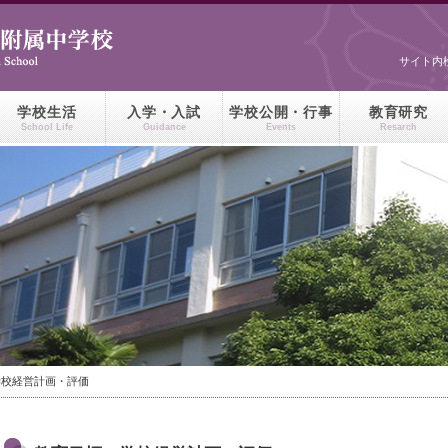
サイト内
学校生活
入学・入試
学校公開・行事
教育研究
School Life
Guidance
Events
Resarch
学校経営計画・評価