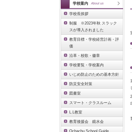
学校案内
About us
学校長挨拶
制服 ※2023年秋 スラック
スが導入されました
教育目標・学校経営計画・評
価
沿革・校歌・徽章
学校要覧・学校案内
いじめ防止のための基本方針
防災安全対策
図書室
スマート・クラスルーム
L.L教室
教育後援会 鏡水会
Ochachu School Guide