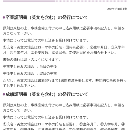
2024年4月16日更新
卒業証明書（英文を含む）の発行について
原則は来校の上、事務室備え付けの申し込み用紙に必要事項を記入し、申請を
おこなって下さい。
事情によっては電話での申し込みも受け付けています。
①氏名（英文の場合はローマ字の氏名・国籍も必要）、②生年月日、③入学年
月、④卒業年月、⑤必要枚数、⑥提出先、⑦使用目的をお知らせ下さい。
書類の発行は以下のようになります。
午前申し込みの場合 → 当日の午後
午後申し込みの場合 → 翌日の午前
ただし、英文の場合は書類発行まで1週間程度を要します。時間的な余裕を持っ
てお申し込み下さい。
成績証明書（英文を含む）の発行について
原則は来校の上、事務室備え付けの申し込み用紙に必要事項を記入し、申請を
おこなって下さい。
事情によっては電話での申し込みも受け付けています。
①氏名（英文の場合はローマ字の氏名も必要）、②生年月日、③入学年月、④
卒業年月、⑤現住所、⑥連絡先電話番号、⑦卒業時の担任名、⑧必要枚数、⑨