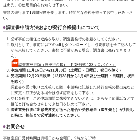
提出先、⑩使用目的をお知らせ下さい。
書類の発行まで1週間程度を要します。時間的な余裕を持ってお申し込み下さ
い。
調査書申請方法および発行台帳提出について
必ず事前に担任と連絡を取り、調査書発行の依頼をしてください。
原則として、事前に以下のpdfをダウンロードし、必要事項を全て記入して
から来校してください。書類に不備がある場合、調査書は発行できませ
ん。
調査書発行願（兼発行台帳）（PDF形式 133キロバイト）
申請期間 11月16日から11月
30日（土曜日・日曜日、祝日を除く）
受取期間 12月23日以降（12月28日から1月4日及び土曜日・日曜日、祝日
を除く）
調査書を受け取りに来校した際、申請時に記載した発行台帳の提出先など
に変更・訂正がある場合は必ず訂正をして下さい。
やむを得ず、この申請期間に来校できないときは、あらかじめ電話などで
担任と打ち合わせをして来校日を決めて下さい。
調査書発行後に出願先変更があった場合や受験結果（進学先も）が判明し
た時は、担任まで必ず連絡してください。
お問合せ
事務室窓口受付時間は月曜日から金曜日、9時から17時