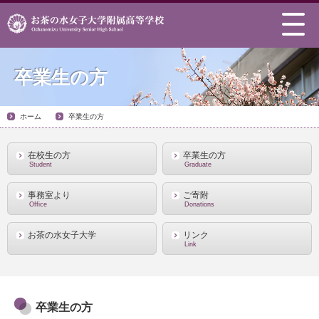
卒業生の方
ホーム
卒業生の方
在校生の方
卒業生の方
Student
Graduate
事務室より
ご寄附
Office
Donations
お茶の水女子大学
リンク
Link
卒業生の方