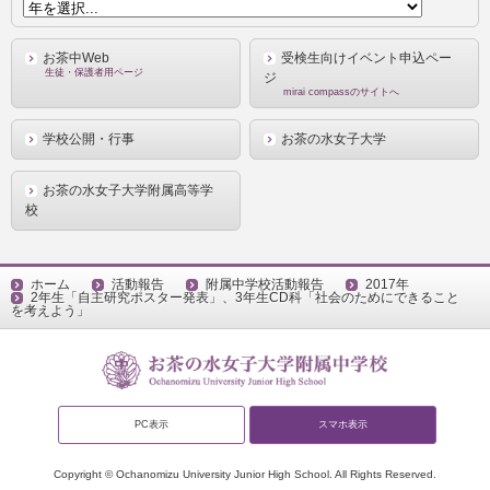
お茶中Web
受検生向けイベント申込ペー
生徒・保護者用ページ
ジ
mirai compassのサイトへ
学校公開・行事
お茶の水女子大学
お茶の水女子大学附属高等学
校
ホーム
活動報告
附属中学校活動報告
2017年
2年生「自主研究ポスター発表」、3年生CD科「社会のためにできること
を考えよう」
PC表示
スマホ表示
Copyright © Ochanomizu University Junior High School. All Rights Reserved.