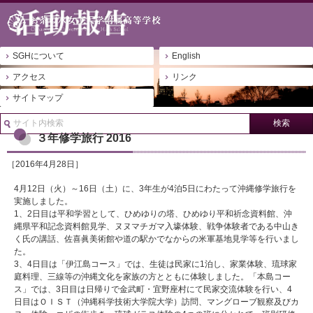
SGHについて
English
アクセス
リンク
サイトマップ
ホーム
活動報告
３年修学旅行 2016
３年修学旅行 2016
［2016年4月28日］
4月12日（火）～16日（土）に、3年生が4泊5日にわたって沖縄修学旅行を
実施しました。
1、2日目は平和学習として、ひめゆりの塔、ひめゆり平和祈念資料館、沖
縄県平和記念資料館見学、ヌヌマチガマ入壕体験、戦争体験者である中山き
く氏の講話、佐喜眞美術館や道の駅かでなからの米軍基地見学等を行いまし
た。
3、4日目は「伊江島コース」では、生徒は民家に1泊し、家業体験、琉球家
庭料理、三線等の沖縄文化を家族の方とともに体験しました。「本島コー
ス」では、3日目は日帰りで金武町・宜野座村にて民家交流体験を行い、4
日目はＯＩＳＴ（沖縄科学技術大学院大学）訪問、マングローブ観察及びカ